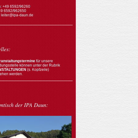
n: +49 6592/96260
49 6592/962650
: leiter@ipa-daun.de
lles:
ranstaltungstermine
für unsere
dungsstelle können unter der Rubrik
NSTALTUNGEN
(s. Kopfzeile)
ehen werden.
mtisch der IPA Daun: