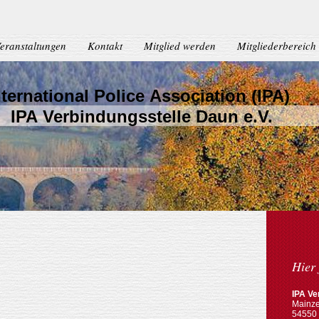
eranstaltungen
Kontakt
Mitglied werden
Mitgliederbereich
nternational Police Association (IPA)
PA Verbindungsstelle Daun e.V.
Hier 
IPA Ve
Mainze
54550