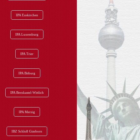
IPA Euskirchen
IPA Luxemburg
IPA Trier
IPA Bitburg
IPA Bernkastel-Wittlich
IPA Merzig
IBZ Schloß Gimborn