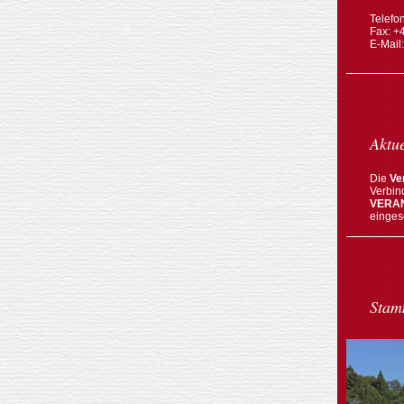
Telefo
Fax: +
E-Mail
Aktue
Die
Ve
Verbin
VERA
einges
Stam