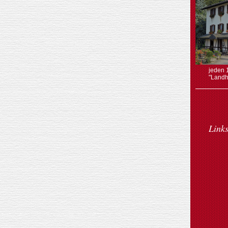
jeden 
"Landh
Links